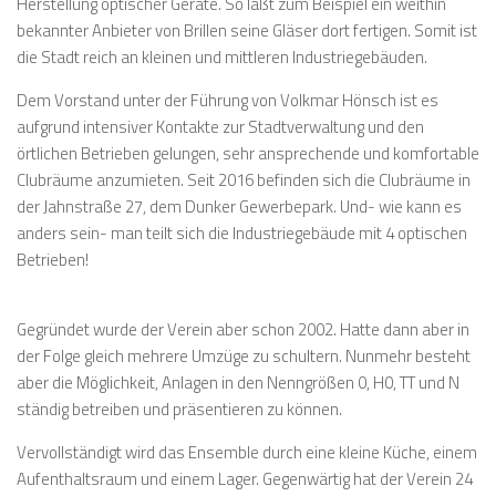
Herstellung optischer Geräte. So läßt zum Beispiel ein weithin
bekannter Anbieter von Brillen seine Gläser dort fertigen. Somit ist
die Stadt reich an kleinen und mittleren Industriegebäuden.
Dem Vorstand unter der Führung von Volkmar Hönsch ist es
aufgrund intensiver Kontakte zur Stadtverwaltung und den
örtlichen Betrieben gelungen, sehr ansprechende und komfortable
Clubräume anzumieten. Seit 2016 befinden sich die Clubräume in
der Jahnstraße 27, dem Dunker Gewerbepark. Und- wie kann es
anders sein- man teilt sich die Industriegebäude mit 4 optischen
Betrieben!
Gegründet wurde der Verein aber schon 2002. Hatte dann aber in
der Folge gleich mehrere Umzüge zu schultern. Nunmehr besteht
aber die Möglichkeit, Anlagen in den Nenngrößen 0, H0, TT und N
ständig betreiben und präsentieren zu können.
Vervollständigt wird das Ensemble durch eine kleine Küche, einem
Aufenthaltsraum und einem Lager. Gegenwärtig hat der Verein 24