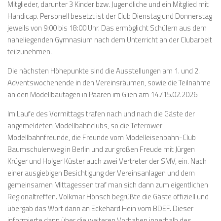
Mitglieder, darunter 3 Kinder bzw. Jugendliche und ein Mitglied mit
Handicap. Personell besetzt ist der Club Dienstag und Donnerstag
jeweils von 9:00 bis 18:00 Uhr. Das ermöglicht Schülern aus dem
naheliegenden Gymnasium nach dem Unterricht an der Clubarbeit
teilzunehmen.
Die nächsten Höhepunkte sind die Ausstellungen am 1. und 2.
Adventswochenende in den Vereinsräumen, sowie die Teilnahme
an den Modellbautagen in Paaren im Glien am 14./15.02.2026
Im Laufe des Vormittags trafen nach und nach die Gäste der
angemeldeten Modellbahnclubs, so die Teterower
Modellbahnfreunde, die Freunde vom Modelleisenbahn-Club
Baumschulenweg in Berlin und zur großen Freude mit Jürgen
Krüger und Holger Küster auch zwei Vertreter der SMV, ein. Nach
einer ausgiebigen Besichtigung der Vereinsanlagen und dem
gemeinsamen Mittagessen traf man sich dann zum eigentlichen
Regionaltreffen. Volkmar Hönsch begrüßte die Gäste offiziell und
übergab das Wort dann an Eckehard Hein vom BDEF. Dieser
informierte dann über die weiteren Vorhaben innerhalb des