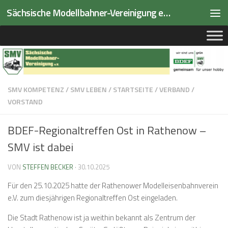
Sächsische Modellbahner-Vereinigung e.V.
Zum Inhalt springen
SMV KOMPETENZ
/
SMV LEBEN
/
STARTSEITE
/
VERBAND
/
VORSTAND
BDEF-Regionaltreffen Ost in Rathenow –
SMV ist dabei
VON
STEFFEN BECKER
·
30.10.2025
Für den 25.10.2025 hatte der Rathenower Modelleisenbahnverein
e.V. zum diesjährigen Regionaltreffen Ost eingeladen.
Die Stadt Rathenow ist ja weithin bekannt als Zentrum der