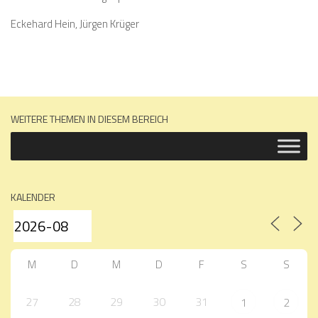
Eckehard Hein, Jürgen Krüger
WEITERE THEMEN IN DIESEM BEREICH
KALENDER
M
D
M
D
F
S
S
27
28
29
30
31
1
2