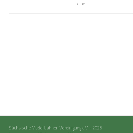
eine...
Sächsische Modellbahner-Vereinigung e.V. - 2026