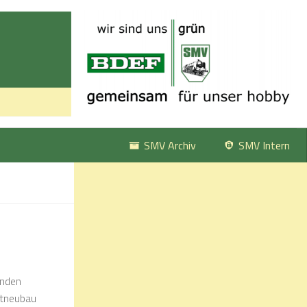
SMV Archiv
SMV Intern
enden
ttneubau