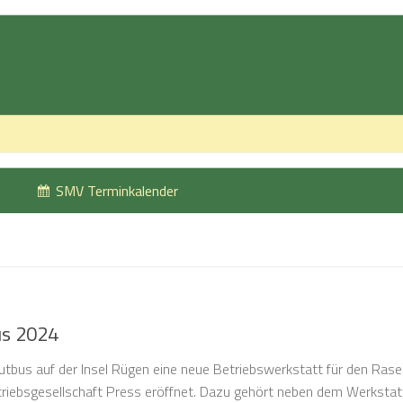
SMV Terminkalender
us 2024
tbus auf der Insel Rügen eine neue Betriebswerkstatt für den Ras
triebsgesellschaft Press eröffnet. Dazu gehört neben dem Werksta