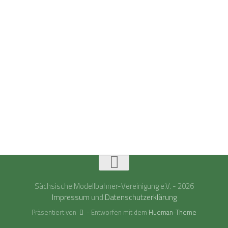
Sächsische Modellbahner-Vereinigung e.V. - 2026
Impressum
und
Datenschutzerklärung
Präsentiert von
- Entworfen mit dem
Hueman-Theme