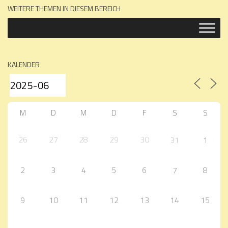
WEITERE THEMEN IN DIESEM BEREICH
KALENDER
M
D
M
D
F
S
S
26
27
28
29
30
31
1
2
3
4
5
6
7
8
9
10
11
12
13
14
15