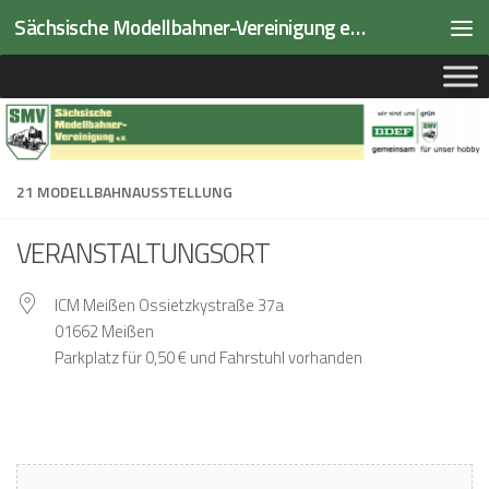
Sächsische Modellbahner-Vereinigung e.V.
Zum Inhalt springen
21 MODELLBAHNAUSSTELLUNG
VERANSTALTUNGSORT
ICM Meißen Ossietzkystraße 37a
01662 Meißen
Parkplatz für 0,50 € und Fahrstuhl vorhanden