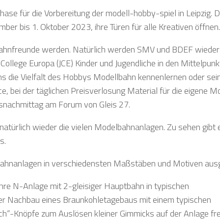
hase für die Vorbereitung der modell-hobby-spiel in Leipzig. Di
ber bis 1. Oktober 2023, ihre Türen für alle Kreativen öffnen.
lbahnfreunde werden. Natürlich werden SMV und BDEF wieder
ollege Europa (JCE) Kinder und Jugendliche in den Mittelpunkt
s die Vielfalt des Hobbys Modellbahn kennenlernen oder sei
e, bei der täglichen Preisverlosung Material für die eigene M
gsnachmittag am Forum von Gleis 27.
natürlich wieder die vielen Modelbahnanlagen. Zu sehen gibt 
s.
ahnanlagen in verschiedensten Maßstäben und Motiven aus
e N-Anlage mit 2-gleisiger Hauptbahn in typischen
der Nachbau eines Braunkohletagebaus mit einem typischen
ach“-Knöpfe zum Auslösen kleiner Gimmicks auf der Anlage fr