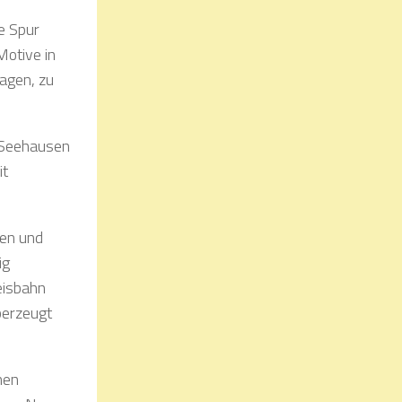
e Spur
Motive in
agen, zu
b Seehausen
it
ten und
ig
eisbahn
berzeugt
nen