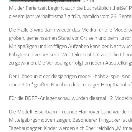
Mit der Ferienzeit beginnt auch die buchstäblich „heiße“ P
diesem Jahr verhältnismäßig früh, nämlich vom 29. Septem
Die Halle 3 wird dann wieder das Mekka für alle Model
großen, gemeinsamen Stand vor Ort sein und beim Junior C
Mit spaßigen und kniffligen Aufgaben kann der Nachwuch
Fähigkeiten verbessern. Wer teilnimmt hat auch die Chanc
zu gewinnen. Die Verlosung erfolgt an jedem Ausstellun
Der Höhepunkt der diesjährigen modell-hobby-spiel sind 
einen 90m² großen Nachbau des Leipziger Hauptbahnhof
Für die BDEF-Anlagenschau wurden diesmal 12 Modellb
Die Modell-Eisenbahn-Freunde Hannover Land werden ihr
Mittelgebirgsmotiven zeigen. Besonderer Hingucker ist 
Tagebaubagger. Kinder werden sich über reichlich „Mitm