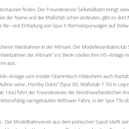
estaunen finden. Der Freundeskreis Selketalbahn bringt sein
 Wie der Name und der Maßstab schon andeuten, gibt es dort 
ie Be- und Entladung von Spur II Normalspurwagen auf Rollw
früheren Kleinbahnen in der Altmark. Der Modelleisenbahnclu
Kleinbahnen der Altmark“ e.V. Berlin stellen ihre H0-Anlage m
hre aus.
rklin-Anlage vom Insider-Stammtisch Hildesheim auch Raritä
Kühne seine „Hornby Dublo“ (Spur 00, Maßstab 1:76) in Leipz
ab 1:64) führt der Freundeskreis der Westhavelländischen Kr
unktionsfähig nachgebauten Wittower Fähre, in der Spur TTe ü
e. Der Modellbahnverein aus dem polnischen Sopot stellt sei