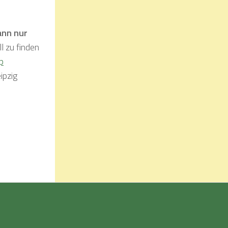
ann nur
l zu finden
p
ipzig