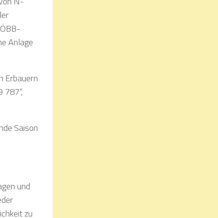
 von N-
ler
r ÖBB-
ine Anlage
en Erbauern
9 787“,
ende Saison
ragen und
eder
chkeit zu