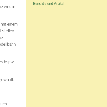
Berichte und Artikel
e wird in
 mit einem
 stellen.
ne
odellbahn
es bspw.
gewählt.
euen.