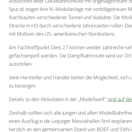
Ausschnitt einer Lokalbahnstrecke mit originalgetreuen
Spur.at zeigen ihre N-Modulanlage mit vorbildgetreuen Mo
Nachbauten verschiedener Tunnel und Viadukte. Die Mode
Strecke in H0 durch verschiedene Jahreszeiten rollen. D
mit Motiven des US-amerikanischen Nordostens.
Am Fachtreffpunkt Gleis 27 können wieder zahlreiche se
gefachsimpelt werden. Die Dampfbahnroute wird vor Ort 
ausstellen.
Viele Hersteller und Händler bieten die Möglichkeit, sich
zu besorgen.
Details zu den Aktivitäten in der „Modellwelt“
sind auf di
Deshalb sollten sich alle jungen und alten Modellbahnfr
einen Ausflug in die Leipziger Messehallen fest einplane
herzlich an den gemeinsamen Stand von BDEF und SMV in H