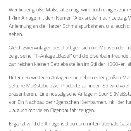
Wer lieber große Maßstäbe mag, wird auch einiges zum B
II/Iim Anlage mit dem Namen “Alexisrode” nach Leipzig.
Anlehnung an die Harzer Schmalspurbahnen, u. a. auch d
sehen.
Gleich zwei Anlagen beschäftigen sich mit Motiven der 
zeigt seine TT-Anlage „Badel“ und die Eisenbahnfreunde „
zahlreichen kleinen Betriebsstellen im Stil der 1960-er Ja
Unter den weiteren Anlagen sind neben einer großen Mä
seltene Maßstäbe bzw. Produkte zu finden. So wird Axel 
präsentieren. Eine nostalgische Anlage in Spur S (Maßst
vor. Ein Nachbau der rügenschen Kleinbahnen, inkl. der f
u.a. auch mit vielen Eigenbaufahrzeugen.
Ergänzt wird die Anlagenschau durch internationale Gäst