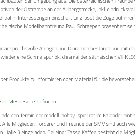
 Nachbauten der Umgebung aus. Die österreichischen Freunde
tiven der Ostrampe an der Arlbergstrecke, inkl. eindrucksvol
llbahn-Interessengemeinschaft Linz lässt die Züge auf ihre
er belgische Modellbahnfreund Paul Schraepen präsentiert se
hr anspruchsvolle Anlagen und Dioramen bestaunt und mit d
wieder eine Schmalspurlok, diesmal der sächsischen VII K „9
 über Produkte zu informieren oder Material für die bevorsteh
eser Messeseite zu finden.
eunde den Termin der modell-hobby-spiel rot im Kalender eint
n. Alle Mitglieder, Förderer und Freunde der SMV sind auch wi
alle 3 eingeladen. Bei einer Tasse Kaffee besteht die Mögli