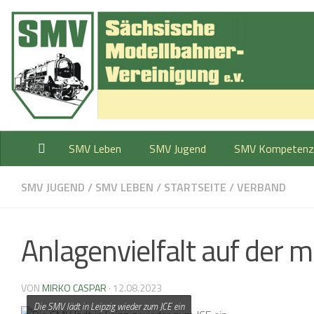
Zum Inhalt springen
SMV Leben
SMV Jugend
SMV Kompetenz
SMV JUGEND
/
SMV LEBEN
/
STARTSEITE
/
VERBAND
Anlagenvielfalt auf der m
VON
MIRKO CASPAR
·
12.08.2023
Die SMV lädt in Leipzig wieder zum JCE ein