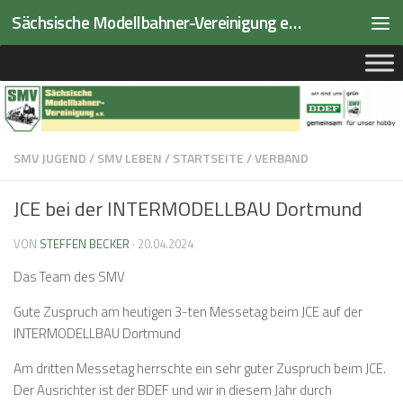
Sächsische Modellbahner-Vereinigung e.V.
Zum Inhalt springen
SMV JUGEND
/
SMV LEBEN
/
STARTSEITE
/
VERBAND
JCE bei der INTERMODELLBAU Dortmund
VON
STEFFEN BECKER
·
20.04.2024
Das Team des SMV
Gute Zuspruch am heutigen 3-ten Messetag beim JCE auf der
INTERMODELLBAU Dortmund
Am dritten Messetag herrschte ein sehr guter Zuspruch beim JCE.
Der Ausrichter ist der BDEF und wir in diesem Jahr durch