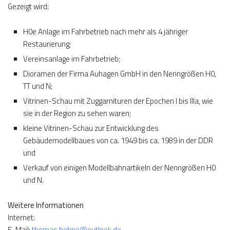
Gezeigt wird:
H0e Anlage im Fahrbetrieb nach mehr als 4 jähriger
Restaurierung;
Vereinsanlage im Fahrbetrieb;
Dioramen der Firma Auhagen GmbH in den Nenngrößen H0,
TT und N;
Vitrinen-Schau mit Zuggarnituren der Epochen I bis IIIa, wie
sie in der Region zu sehen waren;
kleine Vitrinen-Schau zur Entwicklung des
Gebäudemodellbaues von ca. 1949 bis ca. 1989 in der DDR
und
Verkauf von einigen Modellbahnartikeln der Nenngrößen H0
und N.
Weitere Informationen
Internet:
E-Mail:
thomas.bohne@outlook.de