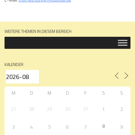
WEITERE THEMEN IN DIESEM BEREICH
KALENDER
M
D
M
D
F
S
S
27
28
29
30
31
1
2
8
3
4
5
6
7
9