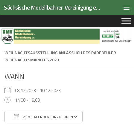
Sächsische Modellbahner-Vereinigung e.V.
Zum Inhalt springen
WEIHNACHTSAUSSTELLUNG ANLÄSSLICH DES RADEBEULER
WEIHNACHTSMARKTES 2023
WANN
08.12.2023 - 10.12.2023
14:00 - 19:00
ZUM KALENDER HINZUFÜGEN
ICS herunterladen
Google Kalender
iCalendar
Office 365
Outlook Live