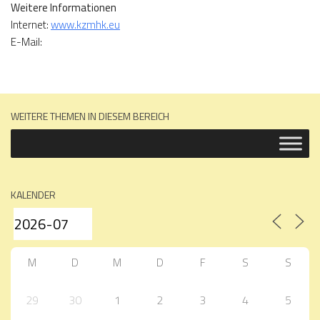
Weitere Informationen
Internet:
www.kzmhk.eu
E-Mail:
WEITERE THEMEN IN DIESEM BEREICH
KALENDER
M
D
M
D
F
S
S
29
30
1
2
3
4
5