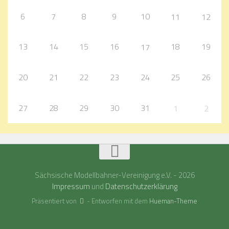
6
7
8
9
10
11
12
13
14
15
16
18
19
17
20
21
22
23
24
25
26
27
28
29
30
31
1
2
Sächsische Modellbahner-Vereinigung e.V. - 2026
Impressum
und
Datenschutzerklärung
Präsentiert von
- Entworfen mit dem
Hueman-Theme