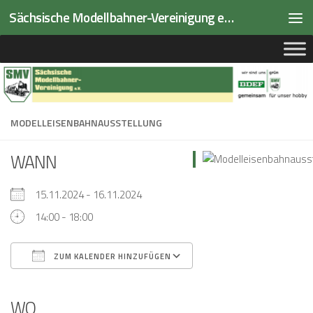
Sächsische Modellbahner-Vereinigung e.V.
Zum Inhalt springen
MODELLEISENBAHNAUSSTELLUNG
WANN
15.11.2024 - 16.11.2024
14:00 - 18:00
ZUM KALENDER HINZUFÜGEN
ICS herunterladen
Google Kalender
iCalendar
Office 365
Outlook Live
WO