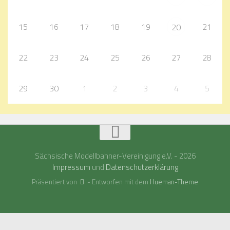
15
16
17
18
19
21
20
22
23
24
25
26
27
28
29
30
1
2
3
4
5
Sächsische Modellbahner-Vereinigung e.V. - 2026
Impressum
und
Datenschutzerklärung
Präsentiert von
- Entworfen mit dem
Hueman-Theme