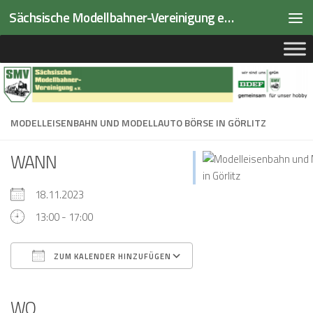
Sächsische Modellbahner-Vereinigung e.V.
Zum Inhalt springen
MODELLEISENBAHN UND MODELLAUTO BÖRSE IN GÖRLITZ
WANN
18.11.2023
13:00 - 17:00
ZUM KALENDER HINZUFÜGEN
ICS herunterladen
Google Kalender
iCalendar
Office 365
Outlook Live
WO