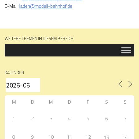
E-Mail:
laden@modell-bahnhof.de
WEITERE THEMEN IN DIESEM BEREICH
KALENDER
M
D
M
D
F
S
S
1
2
3
4
5
7
6
8
9
10
11
12
13
14