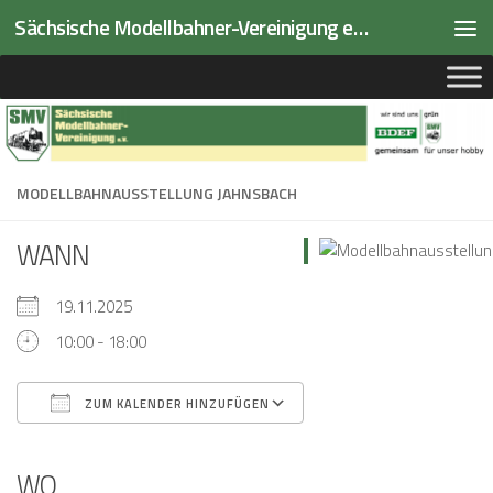
Sächsische Modellbahner-Vereinigung e.V.
Zum Inhalt springen
MODELLBAHNAUSSTELLUNG JAHNSBACH
WANN
19.11.2025
10:00 - 18:00
ZUM KALENDER HINZUFÜGEN
ICS herunterladen
Google Kalender
iCalendar
Office 365
Outlook Live
WO