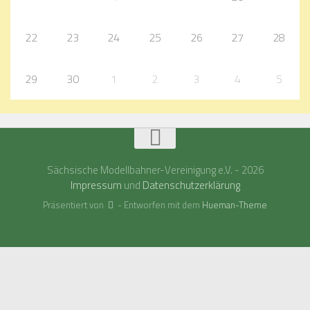
22
23
24
25
26
27
28
29
30
1
2
3
4
5
Sächsische Modellbahner-Vereinigung e.V. - 2026
Impressum
und
Datenschutzerklärung
Präsentiert von
- Entworfen mit dem
Hueman-Theme