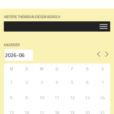
WEITERE THEMEN IN DIESEM BEREICH
KALENDER
M
D
M
D
F
S
S
1
2
3
4
5
7
6
8
9
10
11
12
13
14
15
16
17
18
19
21
20