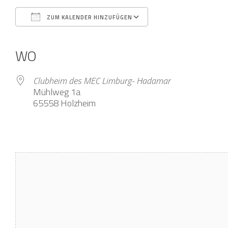
ZUM KALENDER HINZUFÜGEN
ICS herunterladen
Google Kalender
iCalendar
Office 365
Outlook Live
WO
Clubheim des MEC Limburg- Hadamar
Mühlweg 1a
65558 Holzheim