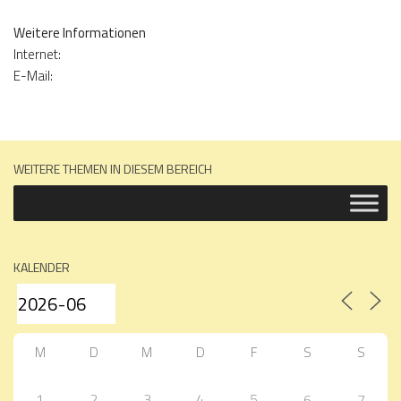
Weitere Informationen
Internet:
E-Mail:
WEITERE THEMEN IN DIESEM BEREICH
KALENDER
M
D
M
D
F
S
S
1
2
3
4
5
7
6