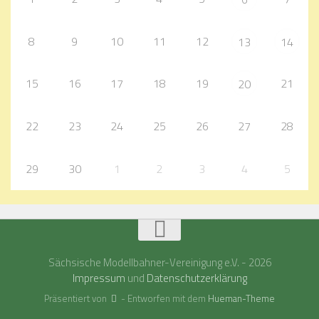
8
9
10
11
12
13
14
15
16
17
18
19
21
20
22
23
24
25
26
27
28
29
30
1
2
3
4
5
Sächsische Modellbahner-Vereinigung e.V. - 2026
Impressum
und
Datenschutzerklärung
Präsentiert von
- Entworfen mit dem
Hueman-Theme