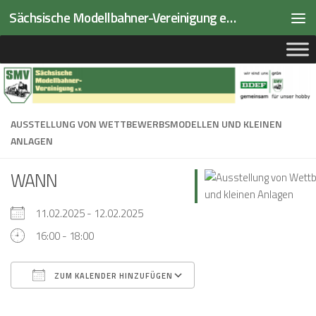
Sächsische Modellbahner-Vereinigung e.V.
Zum Inhalt springen
AUSSTELLUNG VON WETTBEWERBSMODELLEN UND KLEINEN
ANLAGEN
WANN
11.02.2025 - 12.02.2025
16:00 - 18:00
ZUM KALENDER HINZUFÜGEN
ICS herunterladen
Google Kalender
iCalendar
Office 365
Outlook Live