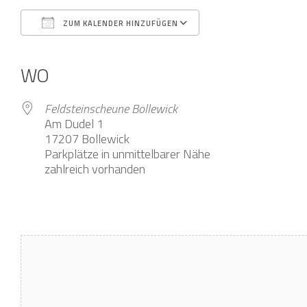
ZUM KALENDER HINZUFÜGEN
ICS herunterladen
Google Kalender
iCalendar
Office 365
Outlook Live
WO
Feldsteinscheune Bollewick
Am Dudel 1
17207 Bollewick
Parkplätze in unmittelbarer Nähe
zahlreich vorhanden