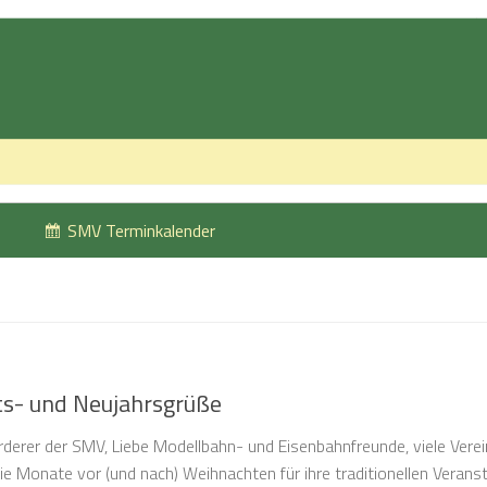
SMV Terminkalender
ts- und Neujahrsgrüße
örderer der SMV, Liebe Modellbahn- und Eisenbahnfreunde, viele Vere
e Monate vor (und nach) Weihnachten für ihre traditionellen Verans