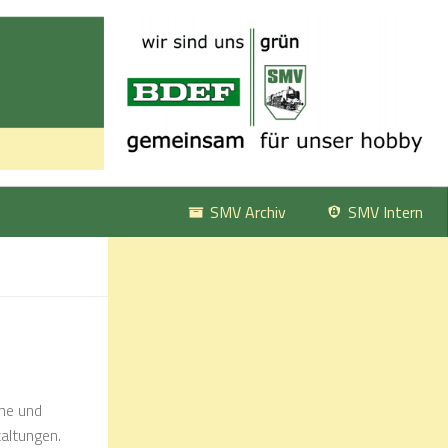
SMV Archiv
SMV Intern
ine und
taltungen.