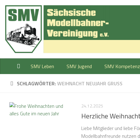
Zum Inhalt springen
SMV Leben
SMV Jugend
SMV Kompetenz
SCHLAGWÖRTER:
WEIHNACHT NEUJAHR GRUSS
24.12.2025
Herzliche Weihnach
Liebe Mitglieder und liebe F
Modellbahnfreunde nutzen di