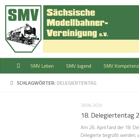
Zum Inhalt springen
SMV Leben
SMV Jugend
SMV Kompetenz
SCHLAGWÖRTER:
DELEGIERTENTAG
28.04.2025
18. Delegiertentag 
Am 26. April fand der 18. D
Delegierte begrüßt werden, w