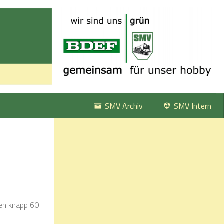
SMV Archiv
SMV Intern
ten knapp 60