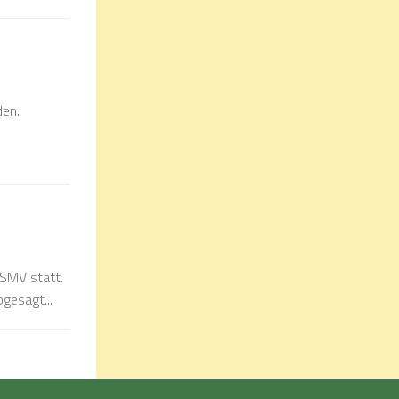
den.
 SMV statt.
gesagt...