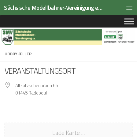
Sächsische Modellbahner-Vereinigung e.V.
Zum Inhalt springen
HOBBYKELLER
VERANSTALTUNGSORT
Altkötzschenbroda 66
01445 Radebeul
Lade Karte ...