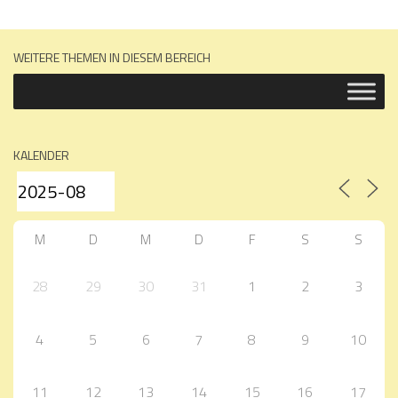
WEITERE THEMEN IN DIESEM BEREICH
KALENDER
M
D
M
D
F
S
S
28
29
30
31
1
2
3
4
5
6
7
8
9
10
11
12
13
14
15
16
17