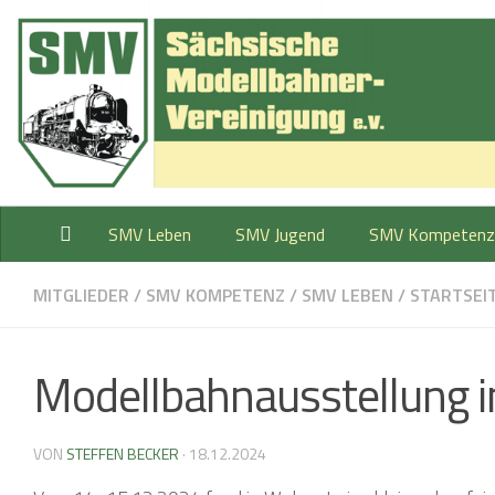
Zum Inhalt springen
SMV Leben
SMV Jugend
SMV Kompetenz
MITGLIEDER
/
SMV KOMPETENZ
/
SMV LEBEN
/
STARTSEI
Modellbahnausstellung i
VON
STEFFEN BECKER
·
18.12.2024