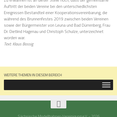
Zu erwähnen ist an dieser Stelle noch, dass der gemeinsame
Auftritt der beiden Vereine bei den unterschiedlichsten
Ereignissen Bestandteil einer Kooperationsvereinbarung, die
während des Brunnenfestes 2019 zwischen beiden Vereinen
sowie der Bürgermeister von Leuna und Bad Dürrenberg, Frau
Dr. Dietlind Hagenau und Christoph Schulze, unterzeichnet
worden war.
Text: Klaus Bossig
WEITERE THEMEN IN DIESEM BEREICH
Sächsische Modellbahner-Vereinigung e.V. - 2026