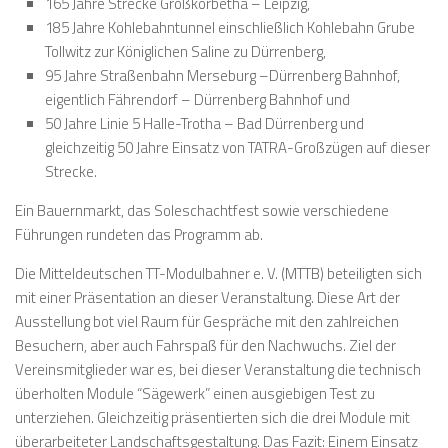
165 Jahre Strecke Großkorbetha – Leipzig,
185 Jahre Kohlebahntunnel einschließlich Kohlebahn Grube
Tollwitz zur Königlichen Saline zu Dürrenberg,
95 Jahre Straßenbahn Merseburg –Dürrenberg Bahnhof,
eigentlich Fährendorf – Dürrenberg Bahnhof und
50 Jahre Linie 5 Halle-Trotha – Bad Dürrenberg und
gleichzeitig 50 Jahre Einsatz von TATRA-Großzügen auf dieser
Strecke.
Ein Bauernmarkt, das Soleschachtfest sowie verschiedene
Führungen rundeten das Programm ab.
Die Mitteldeutschen TT-Modulbahner e. V. (MTTB) beteiligten sich
mit einer Präsentation an dieser Veranstaltung. Diese Art der
Ausstellung bot viel Raum für Gespräche mit den zahlreichen
Besuchern, aber auch Fahrspaß für den Nachwuchs. Ziel der
Vereinsmitglieder war es, bei dieser Veranstaltung die technisch
überholten Module “Sägewerk” einen ausgiebigen Test zu
unterziehen. Gleichzeitig präsentierten sich die drei Module mit
überarbeiteter Landschaftsgestaltung. Das Fazit: Einem Einsatz