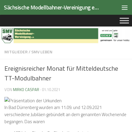
Sächsische Modellbahner-Vereinigung e.V.
Zum Inhalt springen
MITGLIEDER
/
SMV LEBEN
Ereignisreicher Monat für Mitteldeutsche
TT-Modulbahner
VON
MIRKO CASPAR
·
01.10.2021
In Bad Dürrenberg wurden am 11.09. und 12.09.2021
verschiedene Jubiläen gebündelt an dem genannten Wochenende
begangen. Das waren