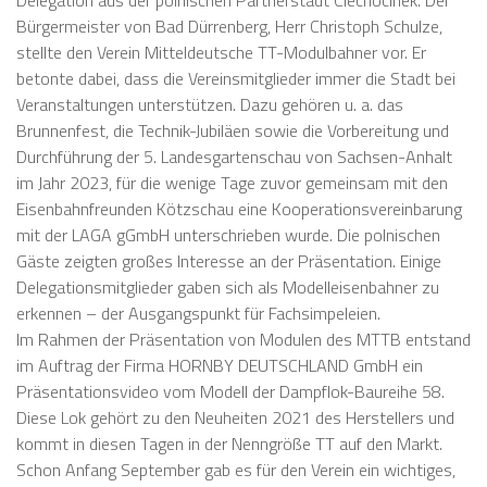
Delegation aus der polnischen Partnerstadt Ciechocinek. Der
Bürgermeister von Bad Dürrenberg, Herr Christoph Schulze,
stellte den Verein Mitteldeutsche TT-Modulbahner vor. Er
betonte dabei, dass die Vereinsmitglieder immer die Stadt bei
Veranstaltungen unterstützen. Dazu gehören u. a. das
Brunnenfest, die Technik-Jubiläen sowie die Vorbereitung und
Durchführung der 5. Landesgartenschau von Sachsen-Anhalt
im Jahr 2023, für die wenige Tage zuvor gemeinsam mit den
Eisenbahnfreunden Kötzschau eine Kooperationsvereinbarung
mit der LAGA gGmbH unterschrieben wurde. Die polnischen
Gäste zeigten großes Interesse an der Präsentation. Einige
Delegationsmitglieder gaben sich als Modelleisenbahner zu
erkennen – der Ausgangspunkt für Fachsimpeleien.
Im Rahmen der Präsentation von Modulen des MTTB entstand
im Auftrag der Firma HORNBY DEUTSCHLAND GmbH ein
Präsentationsvideo vom Modell der Dampflok-Baureihe 58.
Diese Lok gehört zu den Neuheiten 2021 des Herstellers und
kommt in diesen Tagen in der Nenngröße TT auf den Markt.
Schon Anfang September gab es für den Verein ein wichtiges,