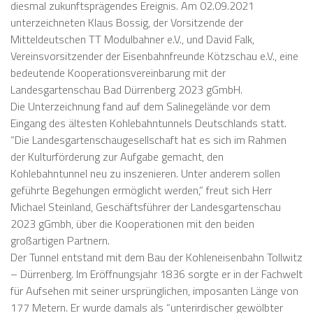
diesmal zukunftsprägendes Ereignis. Am 02.09.2021
unterzeichneten Klaus Bossig, der Vorsitzende der
Mitteldeutschen TT Modulbahner e.V., und David Falk,
Vereinsvorsitzender der Eisenbahnfreunde Kötzschau e.V., eine
bedeutende Kooperationsvereinbarung mit der
Landesgartenschau Bad Dürrenberg 2023 gGmbH.
Die Unterzeichnung fand auf dem Salinegelände vor dem
Eingang des ältesten Kohlebahntunnels Deutschlands statt.
“Die Landesgartenschaugesellschaft hat es sich im Rahmen
der Kulturförderung zur Aufgabe gemacht, den
Kohlebahntunnel neu zu inszenieren. Unter anderem sollen
geführte Begehungen ermöglicht werden,” freut sich Herr
Michael Steinland, Geschäftsführer der Landesgartenschau
2023 gGmbh, über die Kooperationen mit den beiden
großartigen Partnern.
Der Tunnel entstand mit dem Bau der Kohleneisenbahn Tollwitz
– Dürrenberg. Im Eröffnungsjahr 1836 sorgte er in der Fachwelt
für Aufsehen mit seiner ursprünglichen, imposanten Länge von
177 Metern. Er wurde damals als “unterirdischer gewölbter