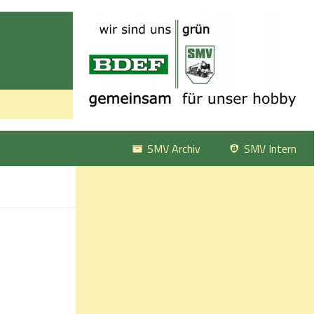
SMV Archiv
SMV Intern