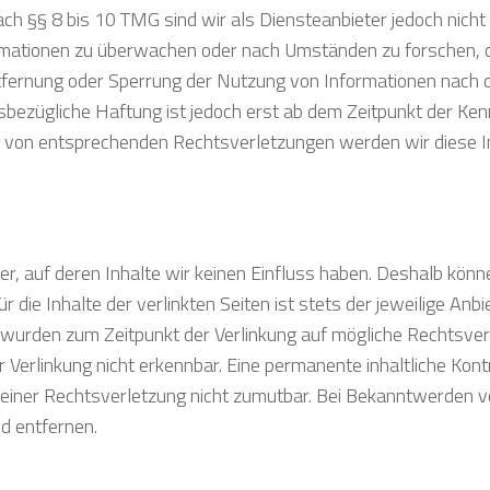
ch §§ 8 bis 10 TMG sind wir als Diensteanbieter jedoch nicht
ormationen zu überwachen oder nach Umständen zu forschen, d
Entfernung oder Sperrung der Nutzung von Informationen nach 
sbezügliche Haftung ist jedoch erst ab dem Zeitpunkt der Kenn
 von entsprechenden Rechtsverletzungen werden wir diese I
r, auf deren Inhalte wir keinen Einfluss haben. Deshalb könne
ie Inhalte der verlinkten Seiten ist stets der jeweilige Anbi
en wurden zum Zeitpunkt der Verlinkung auf mögliche Rechtsve
Verlinkung nicht erkennbar. Eine permanente inhaltliche Kontr
e einer Rechtsverletzung nicht zumutbar. Bei Bekanntwerden 
d entfernen.