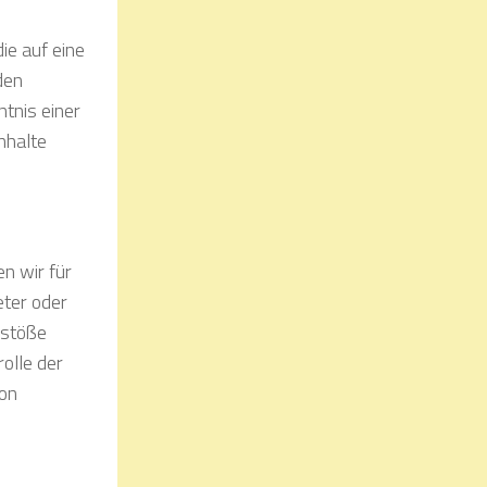
ie auf eine
den
tnis einer
nhalte
n wir für
eter oder
rstöße
olle der
von