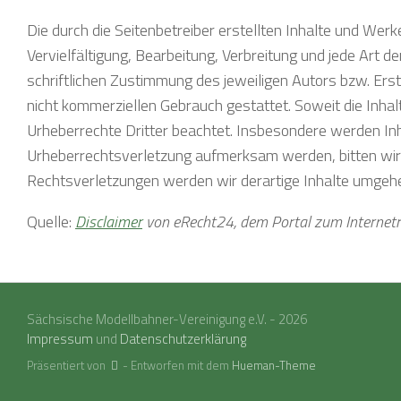
Die durch die Seitenbetreiber erstellten Inhalte und Wer
Vervielfältigung, Bearbeitung, Verbreitung und jede Art
schriftlichen Zustimmung des jeweiligen Autors bzw. Erst
nicht kommerziellen Gebrauch gestattet. Soweit die Inhalt
Urheberrechte Dritter beachtet. Insbesondere werden Inha
Urheberrechtsverletzung aufmerksam werden, bitten wi
Rechtsverletzungen werden wir derartige Inhalte umgeh
Quelle:
Disclaimer
von eRecht24, dem Portal zum Internetr
Sächsische Modellbahner-Vereinigung e.V. - 2026
Impressum
und
Datenschutzerklärung
Präsentiert von
- Entworfen mit dem
Hueman-Theme