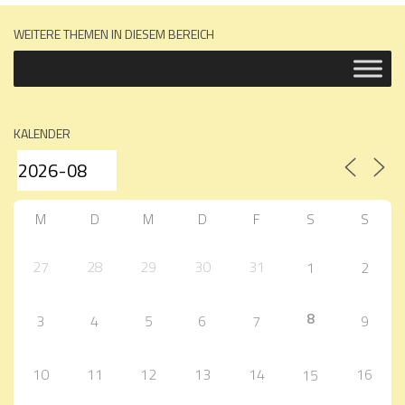
WEITERE THEMEN IN DIESEM BEREICH
KALENDER
M
D
M
D
F
S
S
27
28
29
30
31
1
2
8
3
4
5
6
7
9
10
11
12
13
14
16
15