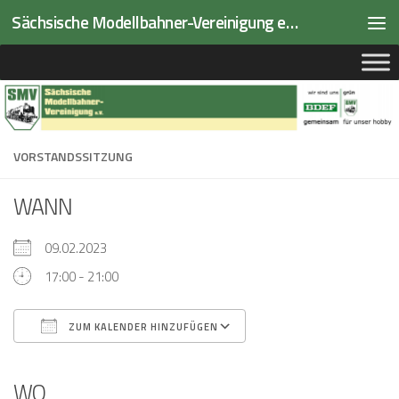
Sächsische Modellbahner-Vereinigung e.V.
Zum Inhalt springen
VORSTANDSSITZUNG
WANN
09.02.2023
17:00 - 21:00
ZUM KALENDER HINZUFÜGEN
ICS herunterladen
Google Kalender
iCalendar
Office 365
Outlook Live
WO