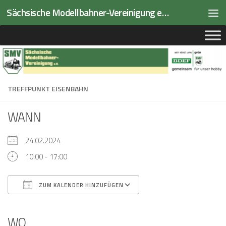
Sächsische Modellbahner-Vereinigung e.V.
Zum Inhalt springen
TREFFPUNKT EISENBAHN
WANN
24.02.2024
10:00 - 17:00
ZUM KALENDER HINZUFÜGEN
ICS herunterladen
Google Kalender
iCalendar
Office 365
Outlook Live
WO