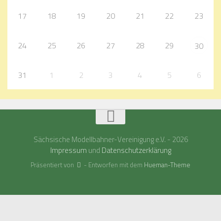
17
18
19
20
21
22
23
24
25
26
27
28
29
30
31
1
2
3
4
5
6
Sächsische Modellbahner-Vereinigung e.V. - 2026
Impressum
und
Datenschutzerklärung
Präsentiert von
- Entworfen mit dem
Hueman-Theme