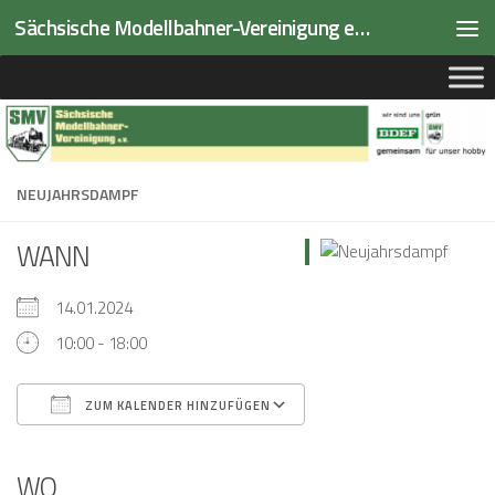
Sächsische Modellbahner-Vereinigung e.V.
Zum Inhalt springen
NEUJAHRSDAMPF
WANN
14.01.2024
10:00 - 18:00
ZUM KALENDER HINZUFÜGEN
ICS herunterladen
Google Kalender
iCalendar
Office 365
Outlook Live
WO