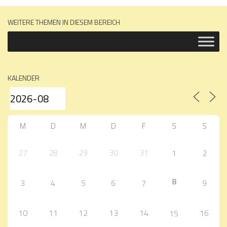
WEITERE THEMEN IN DIESEM BEREICH
KALENDER
M
D
M
D
F
S
S
27
28
29
30
31
1
2
8
3
4
5
6
7
9
10
11
12
13
14
16
15