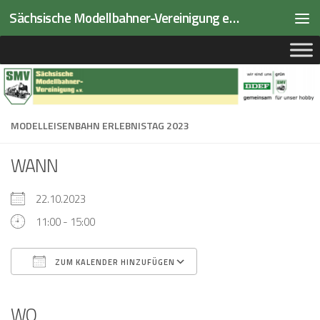
Sächsische Modellbahner-Vereinigung e.V.
Zum Inhalt springen
MODELLEISENBAHN ERLEBNISTAG 2023
WANN
22.10.2023
11:00 - 15:00
ZUM KALENDER HINZUFÜGEN
ICS herunterladen
Google Kalender
iCalendar
Office 365
Outlook Live
WO