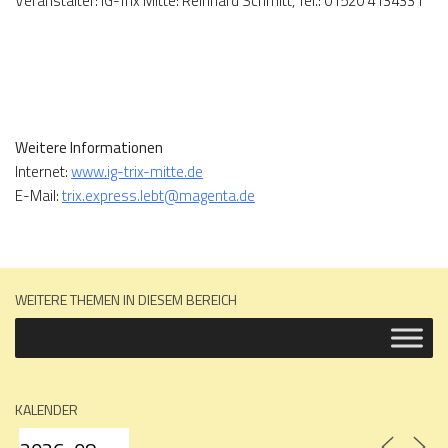
Veranstalter: IG-Trix Mitte: Reinhard Schmitt, Tel.: 01520 4134331
Weitere Informationen
Internet:
www.ig-trix-mitte.de
E-Mail:
trix.express.lebt@magenta.de
WEITERE THEMEN IN DIESEM BEREICH
KALENDER