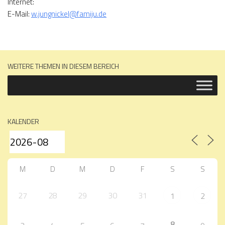
Internet:
E-Mail:
w.jungnickel@famiju.de
WEITERE THEMEN IN DIESEM BEREICH
KALENDER
M
D
M
D
F
S
S
27
28
29
30
31
1
2
8