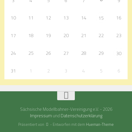
3
4
5
6
7
9
10
11
12
13
14
16
15
17
18
19
20
21
22
23
24
25
26
27
28
29
30
31
1
2
3
4
5
6
Sächsische Modellbahner-Vereinigung e.V. - 2026
Impressum
und
Datenschutzerklärung
Präsentiert von
- Entworfen mit dem
Hueman-Theme