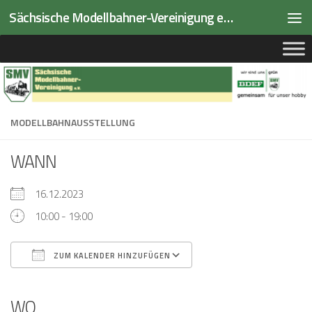
Sächsische Modellbahner-Vereinigung e.V.
Zum Inhalt springen
MODELLBAHNAUSSTELLUNG
WANN
16.12.2023
10:00 - 19:00
ZUM KALENDER HINZUFÜGEN
ICS herunterladen
Google Kalender
iCalendar
Office 365
Outlook Live
WO