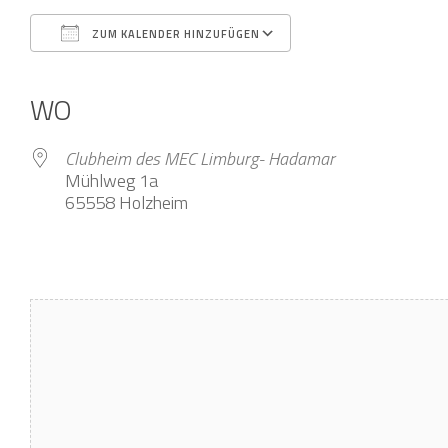
ZUM KALENDER HINZUFÜGEN
ICS herunterladen
Google Kalender
iCalendar
Office 365
Outlook Live
WO
Clubheim des MEC Limburg- Hadamar
Mühlweg 1a
65558 Holzheim