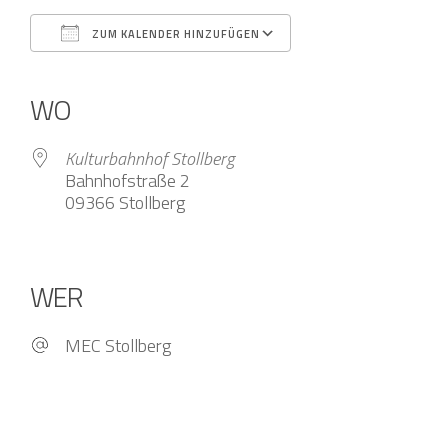
ZUM KALENDER HINZUFÜGEN
ICS herunterladen
Google Kalender
iCalendar
Office 365
Outlook Live
WO
Kulturbahnhof Stollberg
Bahnhofstraße 2
09366 Stollberg
WER
MEC Stollberg