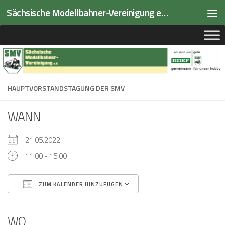
Sächsische Modellbahner-Vereinigung e.V.
Zum Inhalt springen
HAUPTVORSTANDSTAGUNG DER SMV
WANN
21.05.2022
11:00 - 15:00
ZUM KALENDER HINZUFÜGEN
ICS herunterladen
Google Kalender
iCalendar
Office 365
Outlook Live
WO