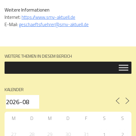
Weitere Informationen
Internet:
https://www.smv-aktuell.de
E-Mail:
geschaeftsfuehrer@smv-aktuell.de
WEITERE THEMEN IN DIESEM BEREICH
KALENDER
M
D
M
D
F
S
S
27
28
29
30
31
1
2