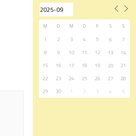
M
D
M
D
F
S
S
1
2
3
4
5
7
6
8
9
10
11
12
13
14
15
16
17
18
19
21
20
22
23
24
25
26
27
28
29
30
1
2
3
4
5