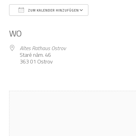
ZUM KALENDER HINZUFÜGEN
ICS herunterladen
Google Kalender
iCalendar
Office 365
Outlook Live
WO
Altes Rathaus Ostrov
Staré nám. 46
363 01 Ostrov