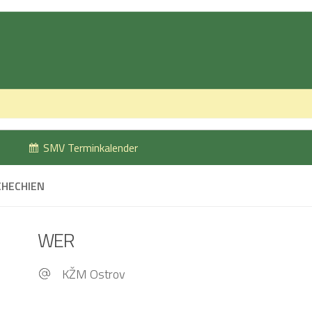
SMV Terminkalender
CHECHIEN
WER
KŽM Ostrov