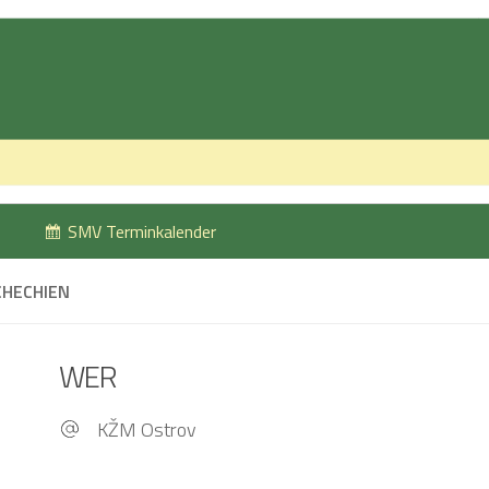
SMV Terminkalender
CHECHIEN
WER
KŽM Ostrov