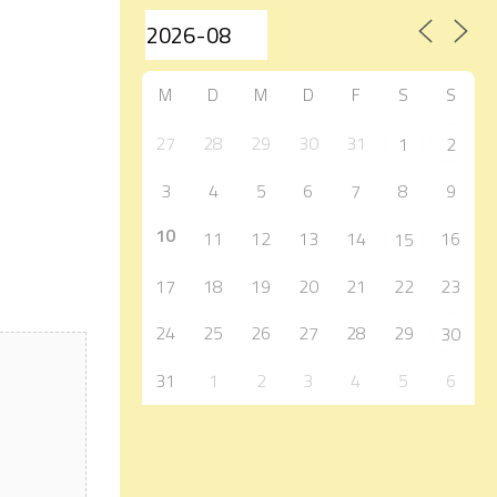
M
D
M
D
F
S
S
27
28
29
30
31
1
2
3
4
5
6
7
8
9
10
11
12
13
14
16
15
17
18
19
20
21
22
23
24
25
26
27
28
29
30
31
1
2
3
4
5
6