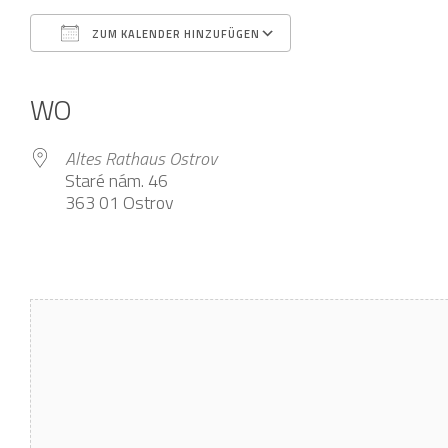
ZUM KALENDER HINZUFÜGEN
ICS herunterladen
Google Kalender
iCalendar
Office 365
Outlook Live
WO
Altes Rathaus Ostrov
Staré nám. 46
363 01 Ostrov