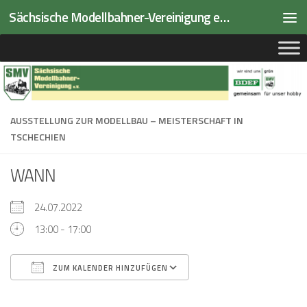
Sächsische Modellbahner-Vereinigung e.V.
Zum Inhalt springen
AUSSTELLUNG ZUR MODELLBAU – MEISTERSCHAFT IN
TSCHECHIEN
WANN
24.07.2022
13:00 - 17:00
ZUM KALENDER HINZUFÜGEN
ICS herunterladen
Google Kalender
iCalendar
Office 365
Outlook Live