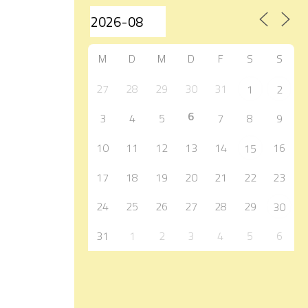
M
D
M
D
F
S
S
27
28
29
30
31
1
2
6
3
4
5
7
8
9
10
11
12
13
14
16
15
17
18
19
20
21
22
23
24
25
26
27
28
29
30
31
1
2
3
4
5
6