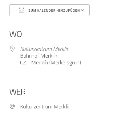
ZUM KALENDER HINZUFÜGEN
ICS herunterladen
Google Kalender
iCalendar
Office 365
Outlook Live
WO
Kulturzentrum Merklín
Bahnhof Merklín
CZ - Merklín (Merkelsgrün)
WER
Kulturzentrum Merklín