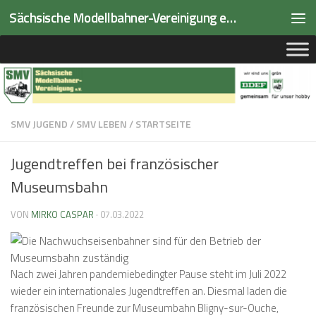
Sächsische Modellbahner-Vereinigung e.V.
Zum Inhalt springen
SMV JUGEND
/
SMV LEBEN
/
STARTSEITE
Jugendtreffen bei französischer
Museumsbahn
VON
MIRKO CASPAR
·
07.03.2022
Nach zwei Jahren pandemiebedingter Pause steht im Juli 2022
wieder ein internationales Jugendtreffen an. Diesmal laden die
französischen Freunde zur Museumbahn Bligny-sur-Ouche,