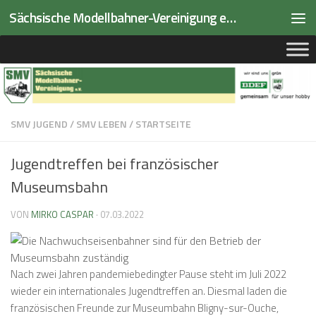
Sächsische Modellbahner-Vereinigung e.V.
Zum Inhalt springen
SMV JUGEND
/
SMV LEBEN
/
STARTSEITE
Jugendtreffen bei französischer
Museumsbahn
VON
MIRKO CASPAR
·
07.03.2022
Nach zwei Jahren pandemiebedingter Pause steht im Juli 2022
wieder ein internationales Jugendtreffen an. Diesmal laden die
französischen Freunde zur Museumbahn Bligny-sur-Ouche,