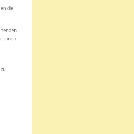
den die
enenden
 schönem
 zu