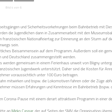
Bild 4 von 6
rbeitsgängen und Sicherheitsvorkehrungen beim Bahnbetrieb mit Die
rden die Jugendlichen dann in Zusammenarbeit mit den Museumsba
 französischen Nationalfeiertag zur Erinnerung an den Sturm auf die
rwegs sein.
ütliches Beisammensein auf dem Programm. Außerdem soll ein ge
ich und Deutschland zusammengestellt werden.
ns werden gemeinsam in einem Ferienhaus unweit von Bligny unterg
nzösischen Jugendwerk unterstützt. Daher sind die Kosten für Anre
ehmer voraussichtlich unter 100 Euro betragen.
ahn mitwirken und bspw. die Lokomotiven fahren oder die Züge abfe
lnehmer müssen Erfahrungen und Kenntnisse im Bahnbetrieb (bspw. 
nen Corona-Pause mit einem derart attraktiven Programm in einer d
itte an
Mirko Caspar
, der auf Seiten der SMV die Organisation über