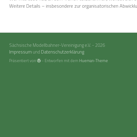
Weitere Details – insbesondere zur organisatorischen Abwickl
Sächsische Modellbahner-Vereinigung e.V. - 2026
Impressum
und
Datenschutzerklärung
Präsentiert von
- Entworfen mit dem
Hueman-Theme