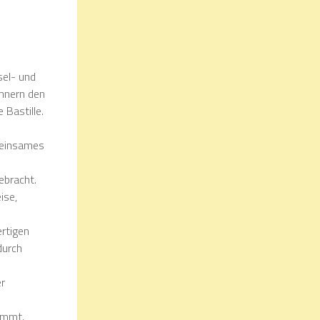
sel- und
hnern den
 Bastille.
meinsames
ebracht.
ise,
rtigen
durch
er
nimmt.