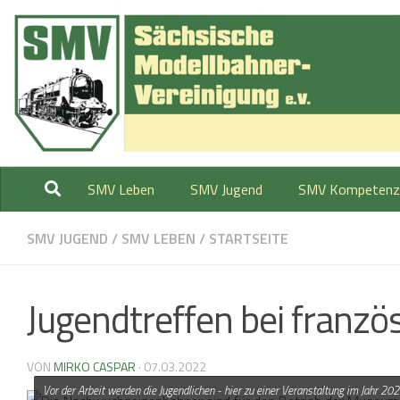
Zum Inhalt springen
SMV Leben
SMV Jugend
SMV Kompetenz
SMV JUGEND
/
SMV LEBEN
/
STARTSEITE
Jugendtreffen bei fran
VON
MIRKO CASPAR
·
07.03.2022
Vor der Arbeit werden die Jugendlichen - hier zu einer Veranstaltung im Jahr 20