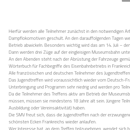
Hierfür werden alle Teilnehmer zunächst in den notwendigen A
Dampflokomotiven geschult. An den darauffolgenden Tagen we
Betrieb abwickeln. Besonders wichtig wird das am 14. Juli – dem
Dann werden drei Züge auf der eingleisigen Museumsbahn unte
An den Abenden steht nach der Abrüstung der Fahrzeuge gem
Wörterbuch für Fachbegriffe des Eisenbahnbetriebs in Frankre
Alle französischen und deutschen Teilnehmer des Jugendtreffe
Das Jugendtreffen wird voraussichtlich wieder vom Deutsch-Fra
Unterbringung und Programm sehr niedrig und werden pro Teiln
Da die Teilnehmer des Treffens aktiv am Betrieb der Museumsb
müssen, müssen sie mindestens 18 Jahre alt sein. Jüngere Tei
Ausbildung oder Vereinsaktivität) haben.
Die SMV freut sich, dass die Jugendtreffen nach der erzwunge
schönsten Ecken Frankreichs wieder anlaufen.
Wer Interesse hat, an dem Treffen teilzunehmen, wendet sich b