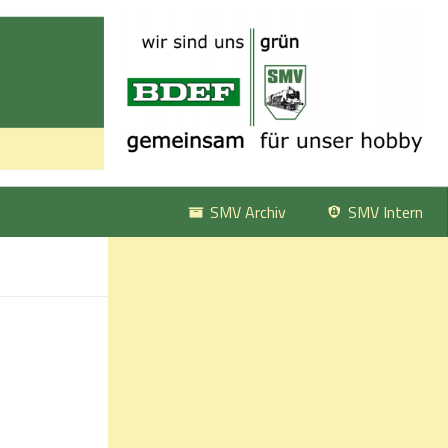
SMV Archiv
SMV Intern